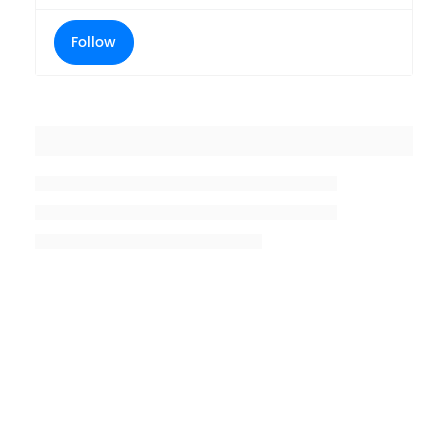
Follow
Placeholder title
Placeholder description lin 1
Placeholder description line 2
Placeholder description line
3