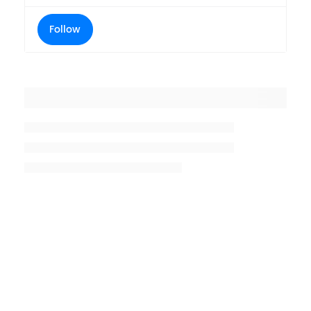
Follow
Placeholder title
Placeholder description lin 1
Placeholder description line 2
Placeholder description line
3