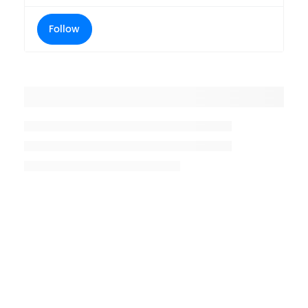
Follow
Placeholder title
Placeholder description lin 1
Placeholder description line 2
Placeholder description line
3