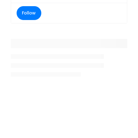
Follow
Placeholder title
Placeholder description lin 1
Placeholder description line 2
Placeholder description line
3