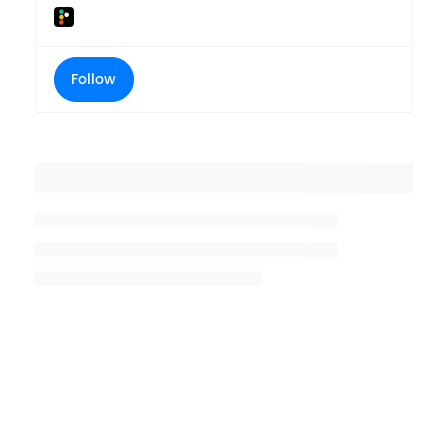
Follow
Placeholder title
Placeholder description lin 1
Placeholder description line 2
Placeholder description line
3