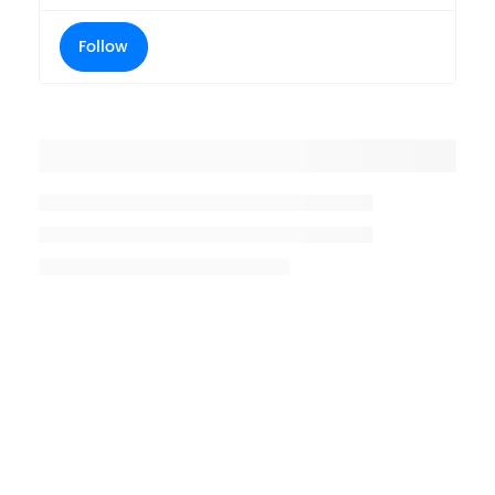
Follow
Placeholder title
Placeholder description lin 1
Placeholder description line 2
Placeholder description line
3