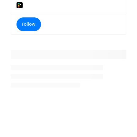
Follow
Placeholder title
Placeholder description lin 1
Placeholder description line 2
Placeholder description line
3