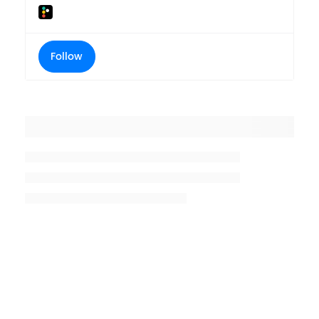
Follow
Placeholder title
Placeholder description lin 1
Placeholder description line 2
Placeholder description line
3