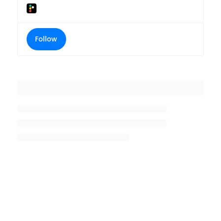
Follow
Placeholder title
Placeholder description lin 1
Placeholder description line 2
Placeholder description line
3