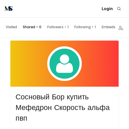
Login
Visited
Shared
•
0
Followers
•
1
Following
•
1
Embeds
Сосновый Бор купить
Мефедрон Скорость альфа
пвп