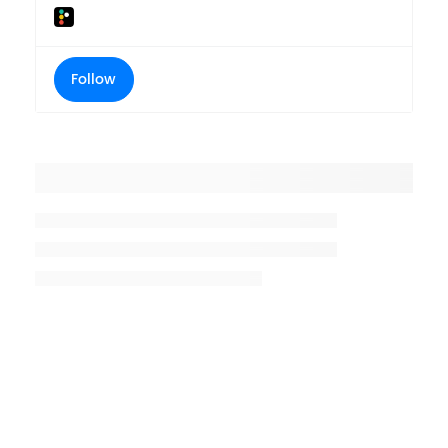
Follow
Placeholder title
Placeholder description lin 1
Placeholder description line 2
Placeholder description line
3