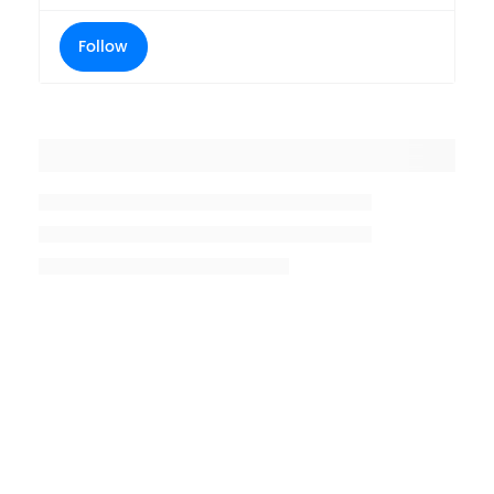
Follow
Placeholder title
Placeholder description lin 1
Placeholder description line 2
Placeholder description line
3