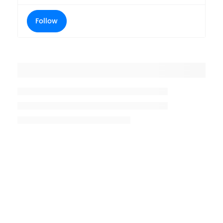
Follow
Placeholder title
Placeholder description lin 1
Placeholder description line 2
Placeholder description line
3