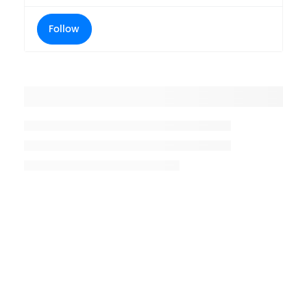
Follow
Placeholder title
Placeholder description lin 1
Placeholder description line 2
Placeholder description line
3