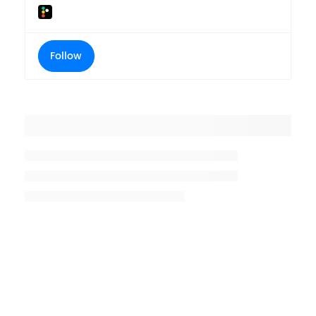
Follow
Placeholder title
Placeholder description lin 1
Placeholder description line 2
Placeholder description line
3