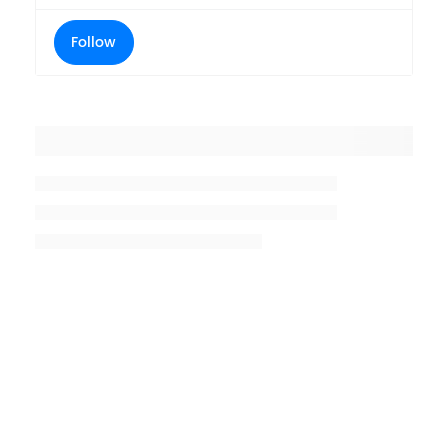
Follow
Placeholder title
Placeholder description lin 1
Placeholder description line 2
Placeholder description line
3