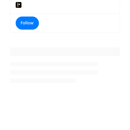
Follow
Placeholder title
Placeholder description lin 1
Placeholder description line 2
Placeholder description line
3