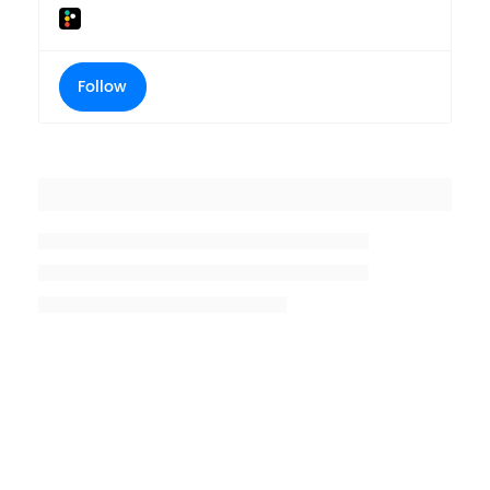
Follow
Placeholder title
Placeholder description lin 1
Placeholder description line 2
Placeholder description line
3